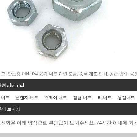
그: 탄소강 DIN 934 육각 너트 아연 도금, 중국 제조 업체, 공급 업체, 공장
관련 카테고리
 너트
플랜지 너트
스퀘어 너트
잠금 너트
티 너트
용접너트
문의 보내기
사항은 아래 양식으로 부담없이 보내주세요. 24시간 이내에 회