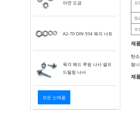
아연 도금
표
등
포
A2-70 DIN 934 육각 너트
제품
탄소
육각 헤드 루핑 나사 셀프
됩니
드릴링 나사
제품
모든 신제품