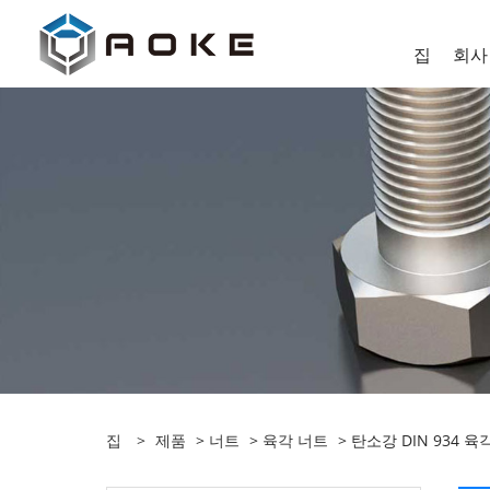
집
회사
집
>
제품
>
너트
>
육각 너트
> 탄소강 DIN 934 