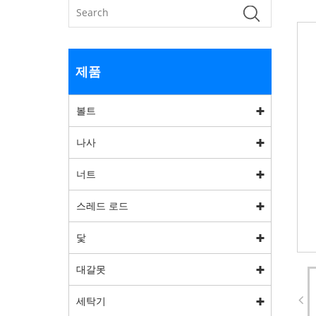
제품
볼트
나사
너트
스레드 로드
닻
대갈못
세탁기