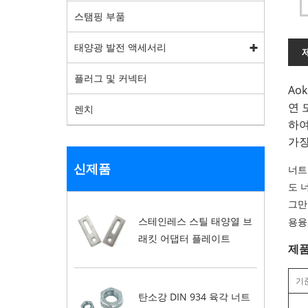
스탬핑 부품
태양광 발전 액세서리
플러그 및 커넥터
Ao
연 
렌치
하여
가장
신제품
너트
도 
그만
스테인레스 스틸 태양열 브
용융
래킷 어댑터 플레이트
제품
기
탄소강 DIN 934 육각 너트