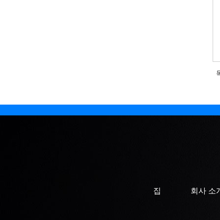
집
회사 소