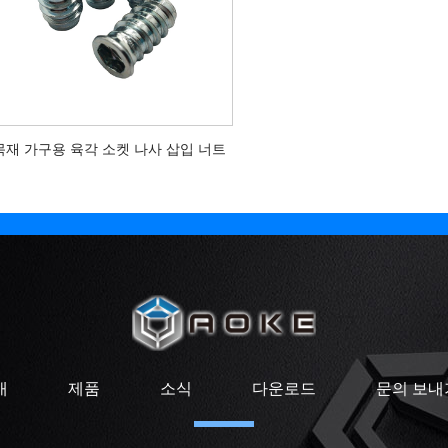
목재 가구용 육각 소켓 나사 삽입 너트
개
제품
소식
다운로드
문의 보내