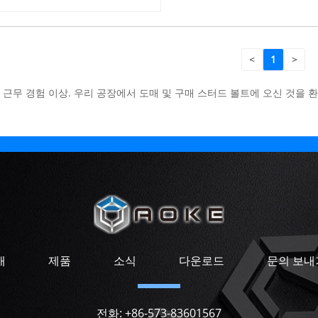
<
1
>
KE, 근무 경험 이상. 우리 공장에서 도매 및 구매 스터드 볼트에 오신 것
개
제품
소식
다운로드
문의 보내
전화:
+86-573-83601567