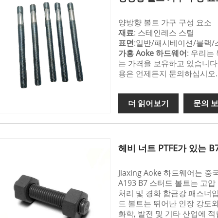
양방향 볼트 가구 구성 요소
재료
: 스테인레스 스틸
표면
:일반/패시베이션/블랙/
가흥 Aoke 하드웨어
: 우리
는 가격을 보유하고 있습니다.
용은 언제든지 문의하십시오.
더 읽어보기
문의 
헤비 너트 PTFE가 있는 
Jiaxing Aoke 하드웨어
A193 B7 스터드 볼트는 고
처리 및 경화 합금강 패스너입니
드 볼트는 뛰어난 인장 강도와
화학, 발전 및 기타 산업에 적합