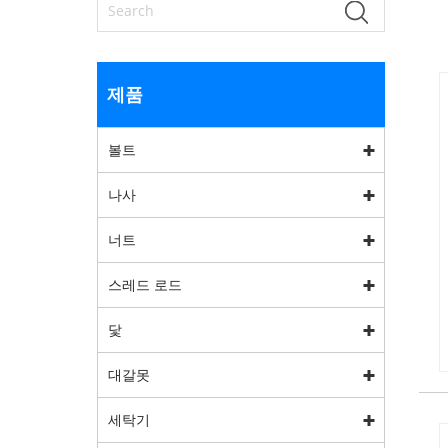
제품
볼트
나사
너트
스레드 로드
닻
대갈못
세탁기