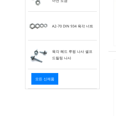
아연 도금
A2-70 DIN 934 육각 너트
육각 헤드 루핑 나사 셀프
드릴링 나사
모든 신제품