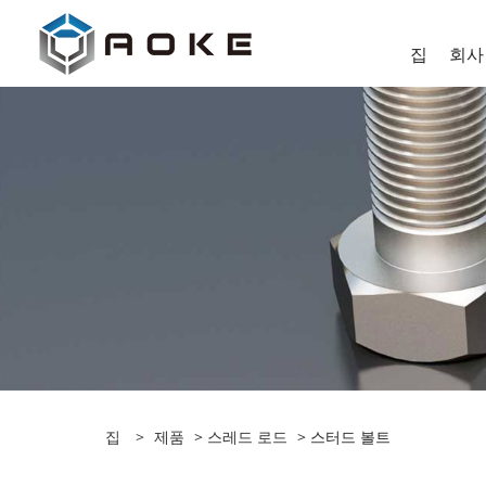
집
회사
집
>
제품
>
스레드 로드
> 스터드 볼트