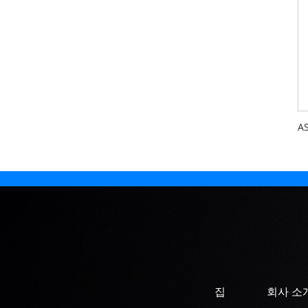
집
회사 소