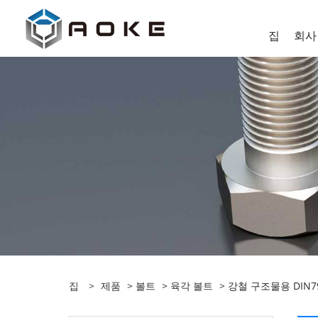
집
회사
집
>
제품
>
볼트
>
육각 볼트
> 강철 구조물용 DIN7