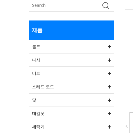
제품
볼트
나사
너트
스레드 로드
닻
대갈못
세탁기