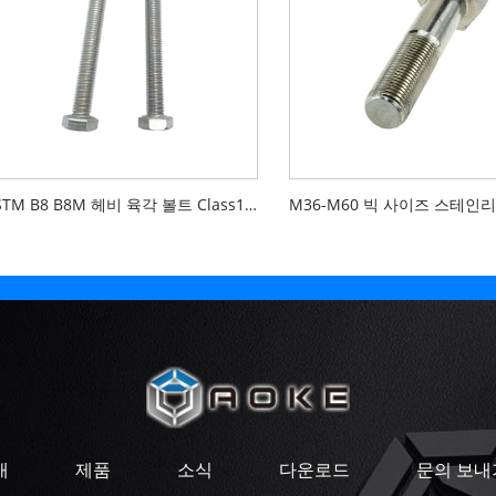
ASTM B8 B8M 헤비 육각 볼트 Class1 Class2
개
제품
소식
다운로드
문의 보내