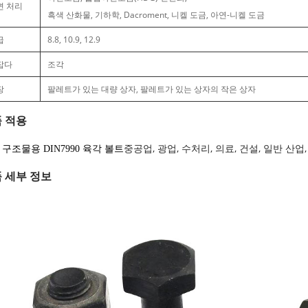
면 처리
흑색 산화물, 기하학, Dacroment, 니켈 도금, 아연-니켈 도금
급
8.8, 10.9, 12.9
잡다
조각
장
팔레트가 있는 대량 상자, 팔레트가 있는 상자의 작은 상자
 적용
중공업, 광업, 수처리, 의료, 건설, 일반 산
 구조물용 DIN7990 육각 볼트
 세부 정보