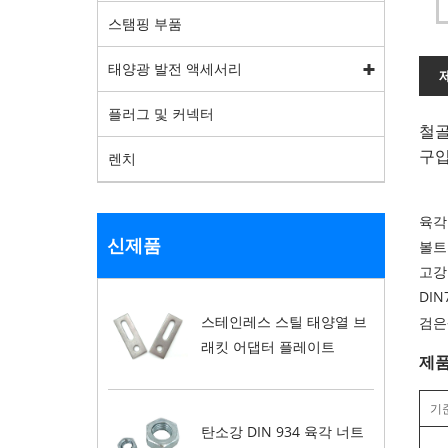
스탬핑 부품
태양광 발전 액세서리
플러그 및 커넥터
철골
구입
렌치
육각
신제품
볼트의
고강
DIN
스테인레스 스틸 태양열 브
검은
래킷 어댑터 플레이트
제품
기
탄소강 DIN 934 육각 너트