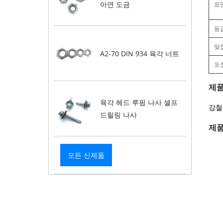
아연 도금
표
등
맞
A2-70 DIN 934 육각 너트
포
제품
육각 헤드 루핑 나사 셀프
강철
드릴링 나사
제품
모든 신제품