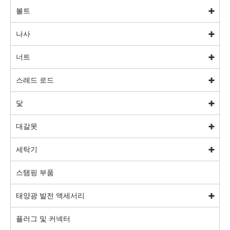
볼트
나사
너트
스레드 로드
닻
대갈못
세탁기
스탬핑 부품
태양광 발전 액세서리
플러그 및 커넥터