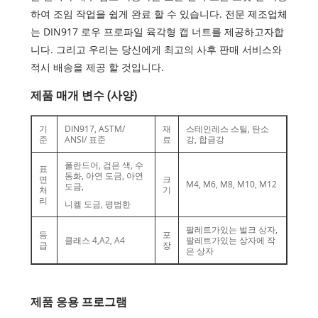
하여 조임 작업을 쉽게 완료 할 수 있습니다. 전문 제조업체
는 DIN917 로우 프로파일 육각형 캡 너트를 제공하고자합
니다. 그리고 우리는 당신에게 최고의 사후 판매 서비스와
적시 배송을 제공 할 것입니다.
제품 매개 변수 (사양)
기
DIN917, ASTM/
재
스테인레스 스틸, 탄소
준
ANSI/ 표준
료
강, 합금강
폴란드어, 검은 색, 수
표
동화, 아연 도금, 아연
면
크
M4, M6, M8, M10, M12
도금,
처
기
리
니켈 도금, 평범한
팔레트가있는 벌크 상자,
등
포
클래스 4,
A2, A4
팔레트가있는 상자에 작
급
장
은 상자
제품 응용 프로그램