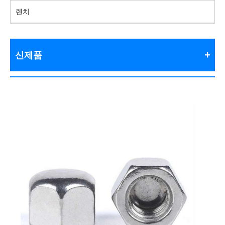
렌치
신제품