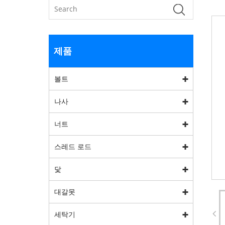
제품
볼트
나사
너트
스레드 로드
닻
대갈못
세탁기