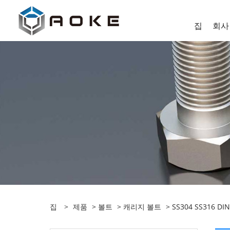
집
회사
집
>
제품
>
볼트
>
캐리지 볼트
> SS304 SS316 D