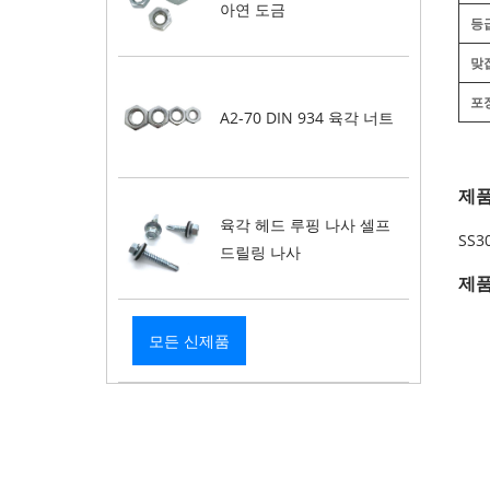
아연 도금
등
맞
포
A2-70 DIN 934 육각 너트
제품
육각 헤드 루핑 나사 셀프
SS3
드릴링 나사
제품
모든 신제품