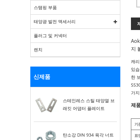
스탬핑 부품
태양광 발전 액세서리
플러그 및 커넥터
Ao
지 
렌치
캐리
있습
신제품
한 
SS
가지
스테인레스 스틸 태양열 브
제품
래킷 어댑터 플레이트
기
탄소강 DIN 934 육각 너트
표