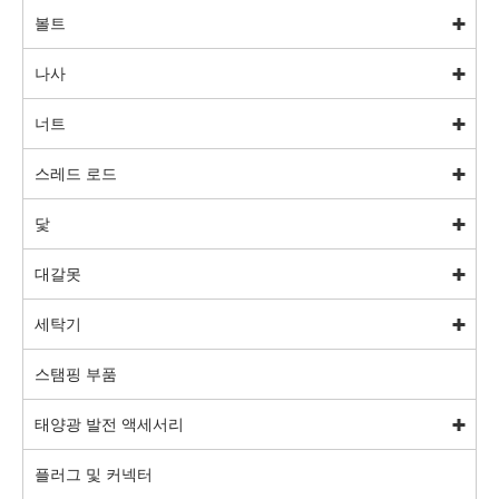
볼트
나사
너트
스레드 로드
닻
대갈못
세탁기
스탬핑 부품
태양광 발전 액세서리
플러그 및 커넥터