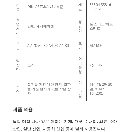
기
재
SS304 SS316
DIN, ASTM/ANSI/ 표준
준
료
SS316L
표
정
면
풀 스레드/하프
일반, 패시베이션
강
처
스레드
이
리
등
크
A2-70 A2-80 A4-70 A4-80
M2-M36
급
기
머
맞
리
잡
조각
육각 머리
유
다
형
리
깔판을 가진 대량 판지, 깔판
성수기: 20~30
포
드
을 가진 판지에 있는 작은 상
일, 비수기:
장
타
자
10~20일
임
제품 적용
육각 머리 나사 얇은 머리는 기계, 가구, 수처리, 의료, 소매
산업, 일반 산업, 자동차 산업 등에 널리 사용됩니다.