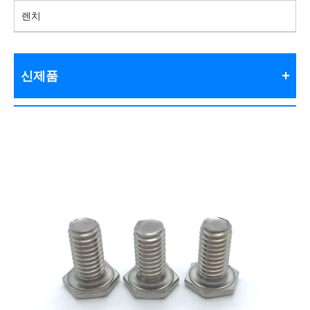
렌치
신제품