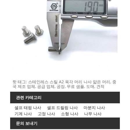
핫 태그: 스테인레스 스틸 A2 육각 머리 나사 얇은 머리, 중
국 제조 업체, 공급 업체, 공장, 무료 샘플, 도매, 견적
관련 카테고리
셀프 태핑 나사
셀프 드릴링 나사
마분지 나사
기계 나사
고정 나사
소형 나사
나무 나사
문의 보내기