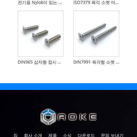
전기용 Nylok이 있는 Abs 헤드 육각 플랜지 나사
ISO7379 육각 소켓 머리 어깨 나사
DIN965 십자형 접시 머리 나사
DIN7991 육각형 소켓 접시 머리 캡 나사
집
회사 소개
제품
소식
다운로드
문의 보내기